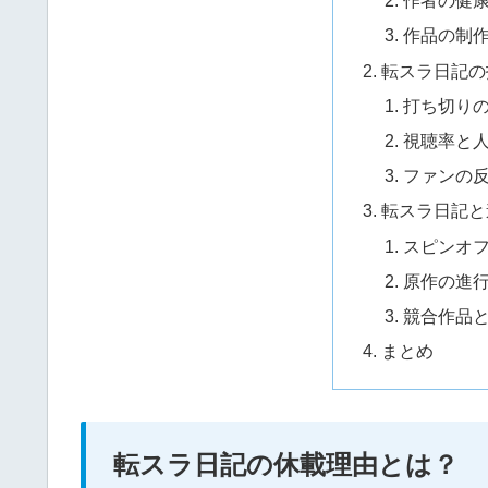
作者の健
作品の制
転スラ日記の
打ち切り
視聴率と
ファンの
転スラ日記と
スピンオ
原作の進
競合作品
まとめ
転スラ日記の休載理由とは？