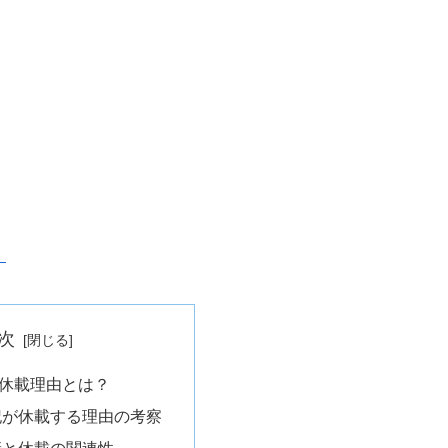
）
次
休載理由とは？
記が休載する理由の考察