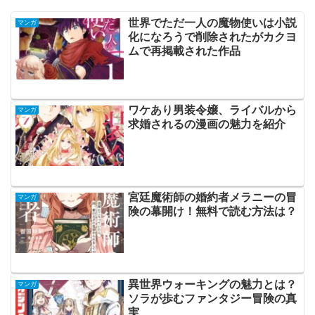
世界でただ一人の魔物使いは小説
マンガ
化になろうで削除されたがカクヨ
ムで再掲載された作品
ワケあり男装令嬢、ライバルから
マンガ
求婚されるの漫画の魅力を紹介
宮廷魔術師の婚約者メラニーの冒
マンガ
険の幕開け！無料で読む方法は？
異世界ウォーキングの魅力とは？
マンガ
ソラが歩むファンタジー冒険の真
実