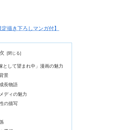
限定描き下ろしマンガ付】
次
嫁として望まれ中」漫画の魅力
背景
成長物語
メディの魅力
性の描写
係