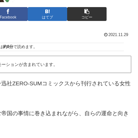
Facebook
はてブ
コピー
2021.11.29
は
約8分
で読めます。
モーションが含まれています。
社ZERO-SUMコミックスから刊行されている女性
む帝国の事情に巻き込まれながら、自らの運命と向き