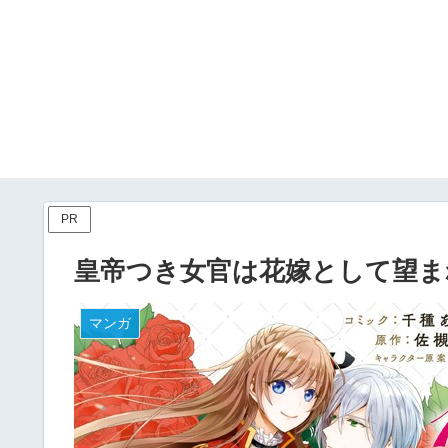
PR
皇帝つき女官は花嫁として望ま
マンガ