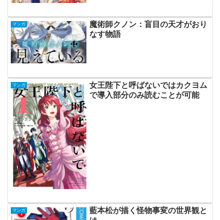
魔術師クノン：盲目の天才がおり
マンガ
なす物語
女王陛下と呼ばないではカクヨム
マンガ
で導入部分のみ読むことが可能
藍本松が描く怪物事変の世界観と
マンガ