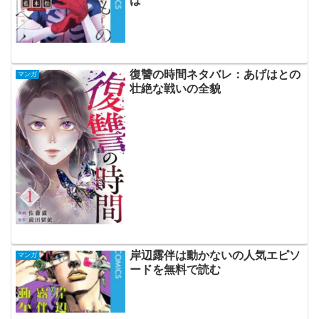
は
復讐の時間ネタバレ：あげはとの
マンガ
壮絶な戦いの全貌
岸辺露伴は動かないの人気エピソ
マンガ
ードを無料で読む