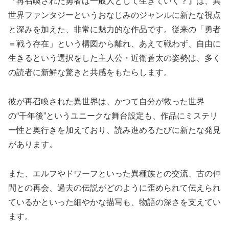
『再召喚された勇者は一般人として生きていく？』は、異
世界ファンタジーというおなじみのジャンルに新たな視点
と深みを加えた、非常に魅力的な作品です。従来の「勇者
＝戦う存在」という構図から離れ、あえて戦わず、自由に
生きるという選択をした主人公・近衛蒼太の姿勢は、多く
の読者に新鮮な驚きと共感をもたらします。
彼が再召喚された異世界は、かつて自分が救った世界
の“千年後”というユニークな舞台設定も、作品にミステリ
ー性と奥行きを加えており、読み進めるたびに新たな発見
があります。
また、エルフやドワーフといった異種族との交流、古の仲
間との再会、過去の伝説がどのように歪められて伝えられ
ているかといった細やかな描写も、物語の深さを支えてい
ます。