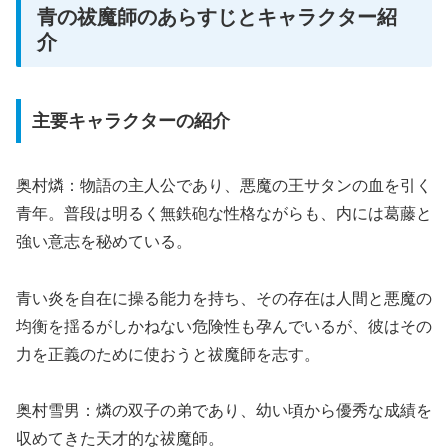
青の祓魔師のあらすじとキャラクター紹
介
主要キャラクターの紹介
奥村燐：物語の主人公であり、悪魔の王サタンの血を引く
青年。普段は明るく無鉄砲な性格ながらも、内には葛藤と
強い意志を秘めている。
青い炎を自在に操る能力を持ち、その存在は人間と悪魔の
均衡を揺るがしかねない危険性も孕んでいるが、彼はその
力を正義のために使おうと祓魔師を志す。
奥村雪男：燐の双子の弟であり、幼い頃から優秀な成績を
収めてきた天才的な祓魔師。