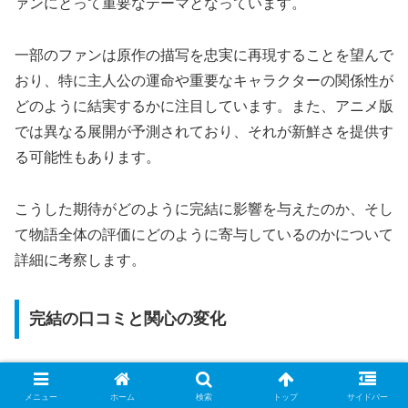
ァンにとって重要なテーマとなっています。
一部のファンは原作の描写を忠実に再現することを望んで
おり、特に主人公の運命や重要なキャラクターの関係性が
どのように結実するかに注目しています。また、アニメ版
では異なる展開が予測されており、それが新鮮さを提供す
る可能性もあります。
こうした期待がどのように完結に影響を与えたのか、そし
て物語全体の評価にどのように寄与しているのかについて
詳細に考察します。
完結の口コミと関心の変化
作品が完結した後、ファンの間で語られる口コミにはさま
メニュー
ホーム
検索
トップ
サイドバー
ざまなものがあります。特に、物語の終盤で予想を超える