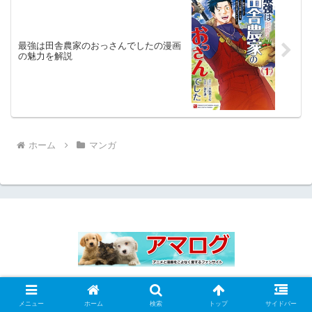
最強は田舎農家のおっさんでしたの漫画
の魅力を解説
ホーム
マンガ
トップページ
アニメが多い月額動画ランキング
お問い合わせフォーム
サイトマップ
メニュー
ホーム
検索
トップ
サイドバー