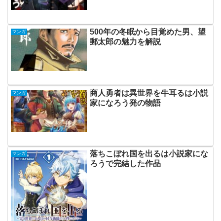
500年の冬眠から目覚めた男、望
マンガ
郵太郎の魅力を解説
商人勇者は異世界を牛耳るは小説
マンガ
家になろう発の物語
落ちこぼれ国を出るは小説家にな
マンガ
ろうで完結した作品