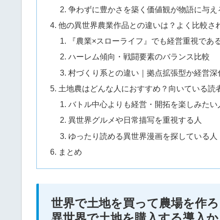
争わずに豊かさを築く価値観が物語に与え
他の異世界農業作品との違いは？よく比較さ
『農業×スローライフ』でも経営重視であ
ハーレム傾向・戦闘要素のバランス比較
村づくり系との違い｜拠点拡張型か経営深
土地農はどんな人におすすめ？向いている読
バトル中心よりも経営・開拓を楽しみたい
異世界グルメや日常描写を重視する人
ゆったり読める異世界漫画を探している人
まとめ
世界で土地を買って農場を作
異世界で土地を購入する導入か