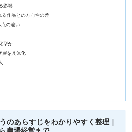
る影響
れる作品との方向性の差
る点の違い
化型か
者層を具体化
人
ろうのあらすじをわかりやすく整理｜
ら農場経営まで