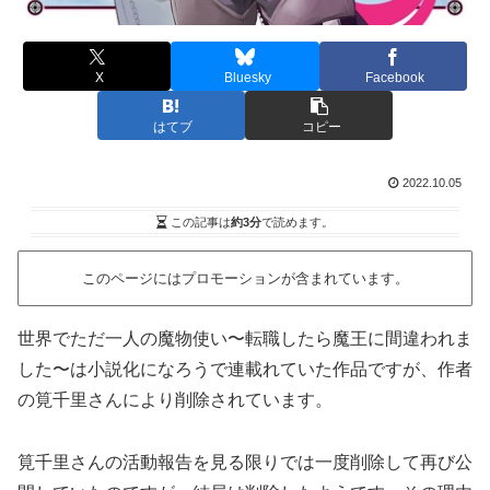
X
Bluesky
Facebook
はてブ
コピー
2022.10.05
この記事は
約3分
で読めます。
このページにはプロモーションが含まれています。
世界でただ一人の魔物使い〜転職したら魔王に間違われま
した〜は小説化になろうで連載れていた作品ですが、作者
の筧千里さんにより削除されています。
筧千里さんの活動報告を見る限りでは一度削除して再び公