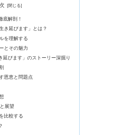
次
徹底解剖！
生き延びます」とは？
ルを理解する
ーとその魅力
き延びます」のストーリー深掘り
割
す恩恵と問題点
想
況と展望
を比較する
？