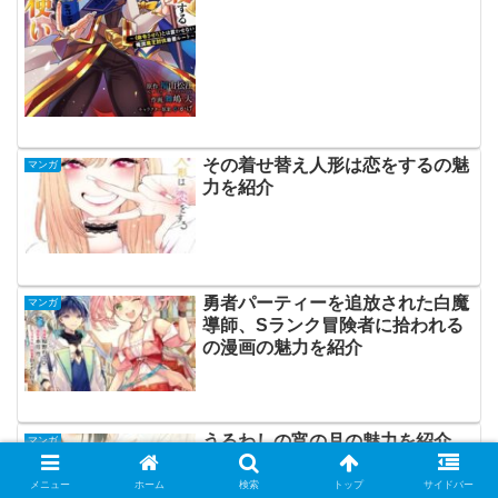
その着せ替え人形は恋をするの魅
マンガ
力を紹介
勇者パーティーを追放された白魔
マンガ
導師、Sランク冒険者に拾われる
の漫画の魅力を紹介
うるわしの宵の月の魅力を紹介
マンガ
メニュー
ホーム
検索
トップ
サイドバー