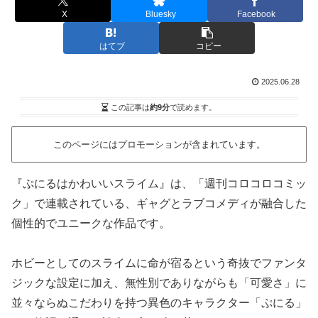
X
Bluesky
Facebook
はてブ
コピー
2025.06.28
この記事は
約9分
で読めます。
このページにはプロモーションが含まれています。
『ぷにるはかわいいスライム』は、「週刊コロコロコミッ
ク」で連載されている、ギャグとラブコメディが融合した
個性的でユニークな作品です。
ホビーとしてのスライムに命が宿るという奇抜でファンタ
ジックな設定に加え、無性別でありながらも「可愛さ」に
並々ならぬこだわりを持つ異色のキャラクター「ぷにる」