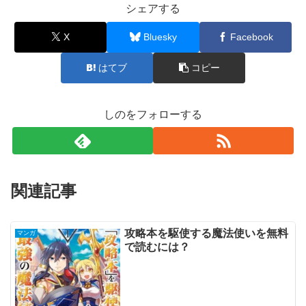
シェアする
X
Bluesky
Facebook
はてブ
コピー
しのをフォローする
関連記事
攻略本を駆使する魔法使いを無料
マンガ
で読むには？